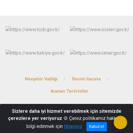
Nevşehir Valiliği
Resmi Gazete
Aranan Teröristler
Altunsu Mahallesi Kanlıca Caddesi Hükümet Konağı
Sizlere daha iyi hizmet verebilmek için sitemizde
Kozaklı/NEVŞEHİR
çerezlere yer veriyoruz
🍪 Çerez politikamız hakkında
(0384) 471 40 03
bilgi edinmek için
tıklayınız
Kabul et