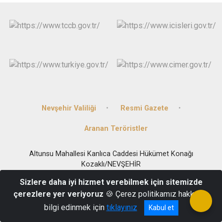
Nevşehir Valiliği
Resmi Gazete
Aranan Teröristler
Altunsu Mahallesi Kanlıca Caddesi Hükümet Konağı
Kozaklı/NEVŞEHİR
(0384) 471 40 03
Sizlere daha iyi hizmet verebilmek için sitemizde
çerezlere yer veriyoruz
🍪 Çerez politikamız hakkında
bilgi edinmek için
tıklayınız
Kabul et