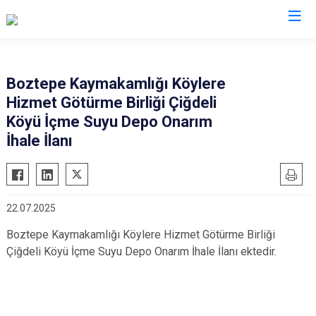
Nevşehir
Boztepe Kaymakamlığı Köylere
Hizmet Götürme Birliği Çiğdeli
Acıgöl
Köyü İçme Suyu Depo Onarım
Avanos
İhale İlanı
Derinkuyu
Gülşehir
Hacıbektaş
22.07.2025
Kozaklı
Boztepe Kaymakamlığı Köylere Hizmet Götürme Birliği
Ürgüp
Çiğdeli Köyü İçme Suyu Depo Onarım İhale İlanı ektedir.