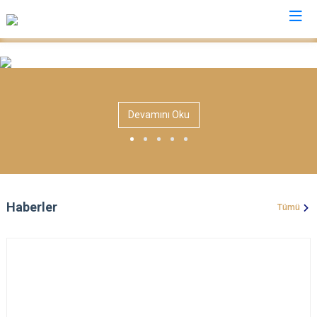
Nevşehir
Acıgöl
Devamını Oku
Avanos
Derinkuyu
Gülşehir
Hacıbektaş
Haberler
Tümü
Kozaklı
Ürgüp